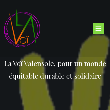
Skip
to
content
La Voï Valensole, pour un monde
équitable durable et solidaire