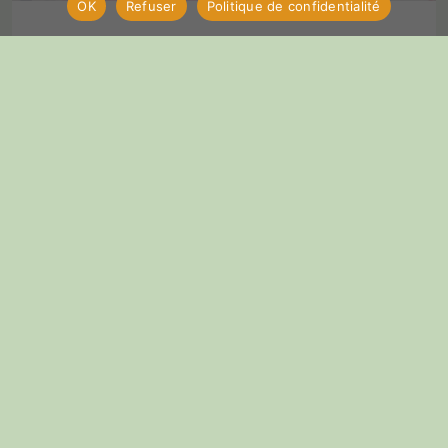
OK
Refuser
Politique de confidentialité
By -
Marie
Octobre rose pour le Caféfils
A l'occasion d'octobre rose l'atelier Caféfils de La Voï
, s'est mobilisé pour soutenir cette belle action
solidaire