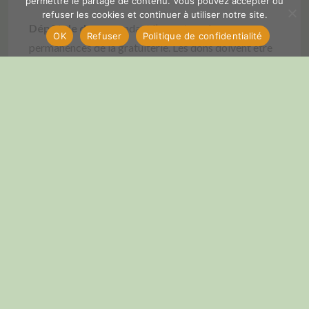
permettre le partage de contenu. Vous pouvez accepter ou
refuser les cookies et continuer à utiliser notre site.
Dépôt de dons
: pendant l’ouverture des
OK
Refuser
Politique de confidentialité
permanences de la gratuiterie. Les dons doivent être
en bon état, propres, et complets.
Nous trouver
Ancienne école primaire, Avenue de Provence, 04210
Valensole.
Nous joindre
Tel : 06-23-48-08-81 ou 06-30-85-59-93
@ : 04lavoi@gmail.com
Adhésion sur place possible.
En savoir plus
.