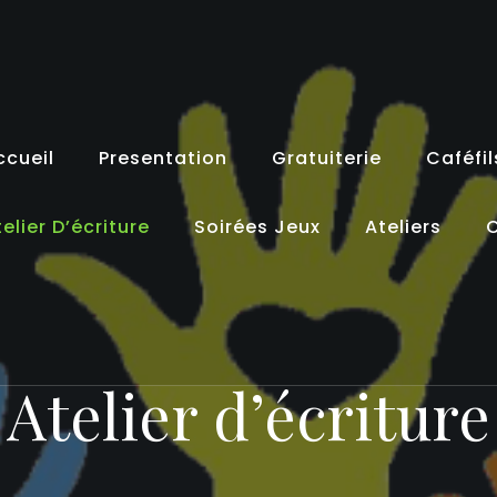
ccueil
Presentation
Gratuiterie
Caféfil
elier D’écriture
Soirées Jeux
Ateliers
C
Atelier d’écriture