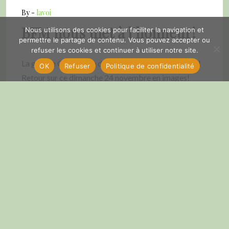
By -
lavoi
BFM nous met à l’honneur!
Nous utilisons des cookies pour faciliter la navigation et
permettre le partage de contenu. Vous pouvez accepter ou
refuser les cookies et continuer à utiliser notre site.
La grande Gratuiterie de Valensole fait des heureux!
OK
Refuser
Politique de confidentialité
Retour sur ce dimanche 24 novembre en images!
https://www.bfmtv.com/bfm-dici/replay-
emissions/dici-week-end/valensole-la-gratuiterie-a-
fait-des-heureux_VN-202411240448.html