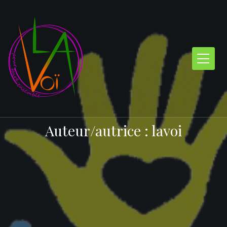
Skip
to
content
Auteur/autrice :
lavoi