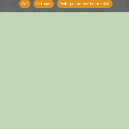
Ces sites web pourraient collecter des données sur
OK
Refuser
Politique de confidentialité
vous, utiliser des cookies, embarquer des outils de
suivis tiers, suivre vos interactions avec ces contenus
embarqués si vous disposez d’un compte connecté
sur leur site web.
Utilisation et transmission
de vos données personnelles
Si vous demandez une réinitialisation de votre mot de
passe, votre adresse IP sera incluse dans l’e-mail de
réinitialisation.
Durées de stockage de vos
données
Si vous laissez un commentaire, le commentaire et ses