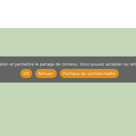
er
App
il
Partager
gation et permettre le partage de contenu. Vous pouvez accepter ou refus
OK
Refuser
Politique de confidentialité