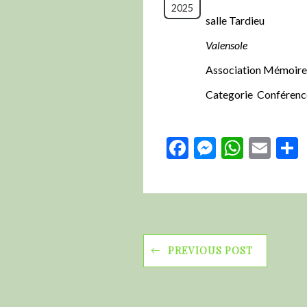
2025
salle Tardieu
Valensole
Association Mémoire
Categorie Conférence
Facebook
Messeng
Whats
Ema
PREVIOUS POST