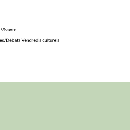
 Vivante
s/Débats Vendredis culturels
er
App
il
Partager