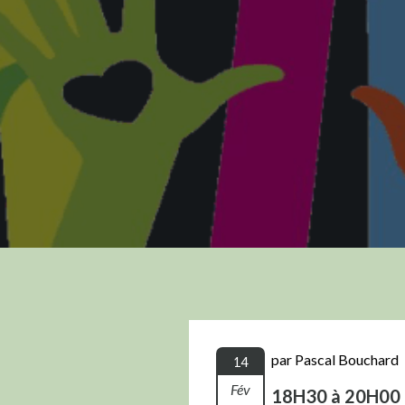
par Pascal Bouchard
14
Fév
18H30 à 20H00