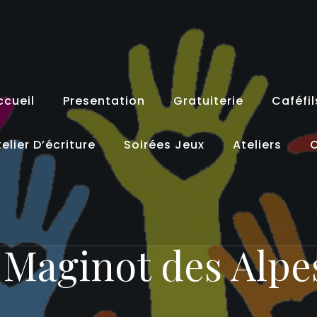
ccueil
Presentation
Gratuiterie
Caféfil
elier D’écriture
Soirées Jeux
Ateliers
C
e Maginot des Alpe