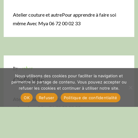
Atelier couture et autrePour apprendre à faire soi
même Avec Mya 06 72 00 02 33
By -
cyber
Nous utilisons des cookies pour faciliter la navigation et
Café fils
permettre le partage de contenu. Vous pouvez accepter ou
refuser les cookies et continuer à utiliser notre site.
OK
Refuser
Politique de confidentialité
Atelier couture et autrePour apprendre à faire soi
même Avec Mya 06 72 00 02 33