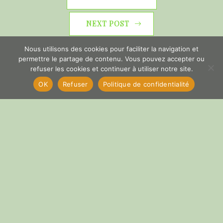
NEXT POST
Nous utilisons des cookies pour faciliter la navigation et
permettre le partage de contenu. Vous pouvez accepter ou
refuser les cookies et continuer à utiliser notre site.
OK
Refuser
Politique de confidentialité
Copyright © 2026 La Voï
Valensole, pour un monde
équitable durable et
solidaire. All Right Reserved.