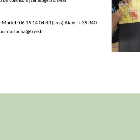
 Muriel : 06 19 14 04 83 (sms) Alain : +39 340
u mail acha@free.fr
er
App
il
Partager