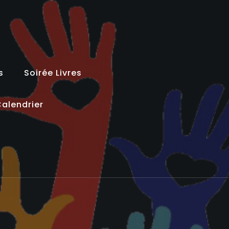
s
Soirée Livres
alendrier