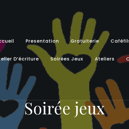
ccueil
Presentation
Gratuiterie
Caféfil
elier D’écriture
Soirées Jeux
Ateliers
C
Soirée jeux