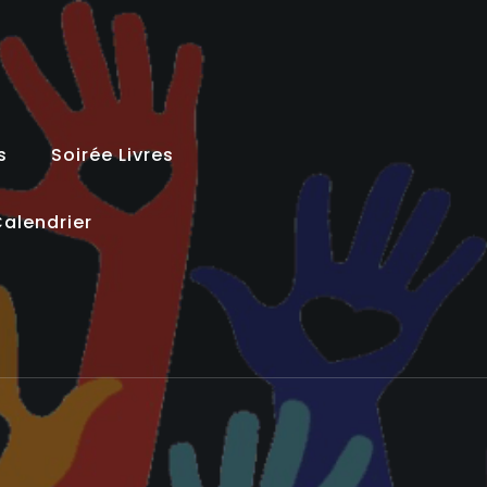
s
Soirée Livres
alendrier