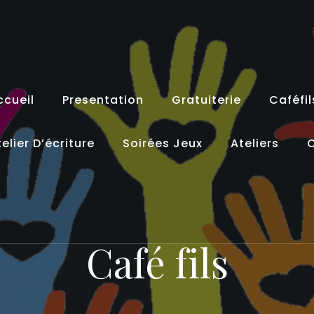
ccueil
Presentation
Gratuiterie
Caféfil
elier D’écriture
Soirées Jeux
Ateliers
C
Café fils