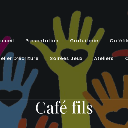
ccueil
Presentation
Gratuiterie
Caféfil
elier D’écriture
Soirées Jeux
Ateliers
C
Café fils