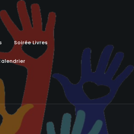
s
Soirée Livres
alendrier