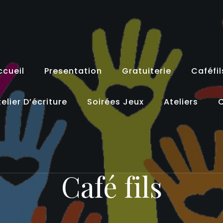
ccueil
Presentation
Gratuiterie
Caféfil
elier D’écriture
Soirées Jeux
Ateliers
C
Café fils