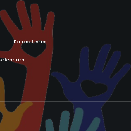
s
Soirée Livres
alendrier