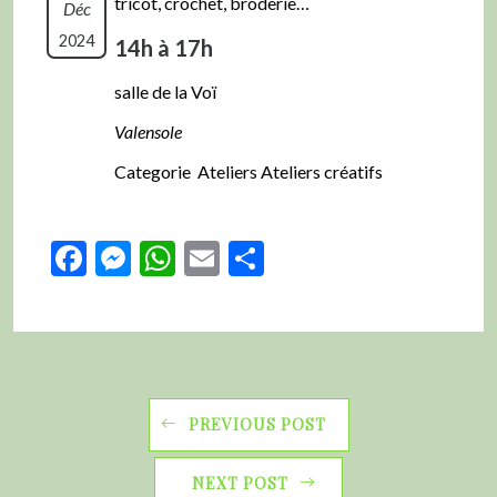
tricot, crochet, broderie…
Déc
2024
14h à 17h
salle de la Voï
Valensole
Categorie Ateliers Ateliers créatifs
Facebook
Messenger
WhatsApp
Email
Partager
PREVIOUS POST
NEXT POST