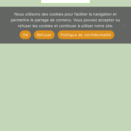
Nous utilisons des cookies pour faciliter la navigation et
permettre le partage de contenu. Vous pouvez accepter ou
refuser les cookies et continuer à utiliser notre site.
OK
Refuser
Politique de confidentialité
cyber
Copyright © 2026 La Voï
Valensole, pour un monde
équitable durable et
solidaire. All Right Reserved.
The9 Store
theme by aThemeArt -
Proudly powered by
WordPress
.