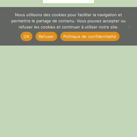
Nous utilisons des cookies pour faciliter la navigation et
permettre le partage de contenu. Vous pouvez accepter ou
refuser les cookies et continuer à utiliser notre site.
OK
Refuser
Politique de confidentialité
cyber
Copyright © 2026 La Voï
Valensole, pour un monde
équitable durable et
solidaire. All Right Reserved.
The9 Store
theme by aThemeArt -
Proudly powered by
WordPress
.