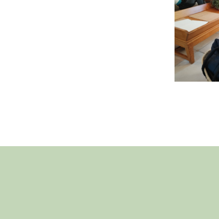
er
App
il
Partager