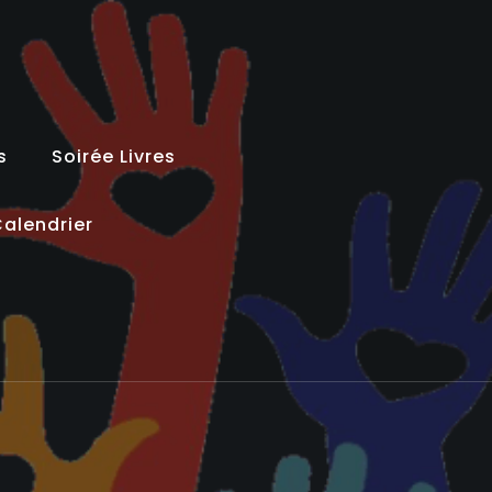
s
Soirée Livres
alendrier