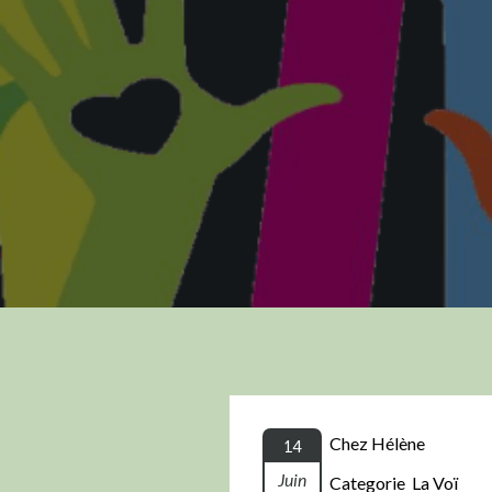
Chez Hélène
14
Juin
Categorie La Voï